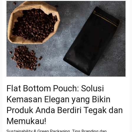
Flat
Bottom
Pouch:
Solusi
Kemasan
Elegan
yang
Bikin
Produk
Anda
Berdiri
Flat Bottom Pouch: Solusi
Tegak
Kemasan Elegan yang Bikin
dan
Memukau!
Produk Anda Berdiri Tegak dan
Memukau!
Sustainability & Green Packaging
,
Tips Branding dan