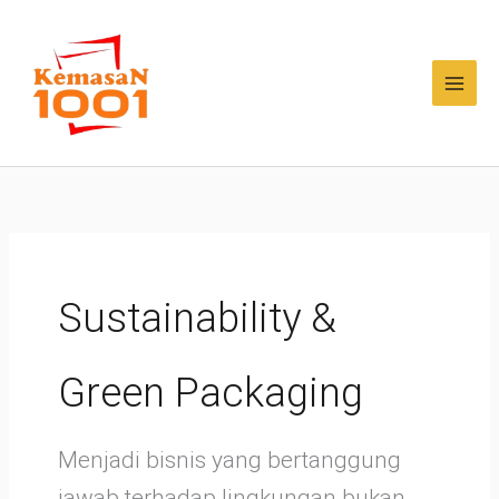
Lewati
ke
konten
Sustainability &
Green Packaging
Menjadi bisnis yang bertanggung
jawab terhadap lingkungan bukan