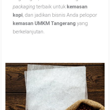
packaging
terbaik untuk
kemasan
kopi
, dan jadikan bisnis Anda pelopor
kemasan UMKM Tangerang
yang
berkelanjutan.
Kopi
Fruity
Sumatera
dan
Kemasan
Sustainable
untuk