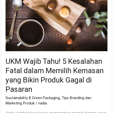
Tahu!
5
Kesalahan
Fatal
dalam
Memilih
Kemasan
yang
Bikin
UKM Wajib Tahu! 5 Kesalahan
Produk
Gagal
Fatal dalam Memilih Kemasan
di
yang Bikin Produk Gagal di
Pasaran
Pasaran
Sustainability & Green Packaging
,
Tips Branding dan
Marketing Produk
/
nadia