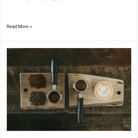
Read More »
Mengubah
Sampah
Jadi
Harta:
Tips
Cuan
dari
Kemasan
Kopi
Tangerang