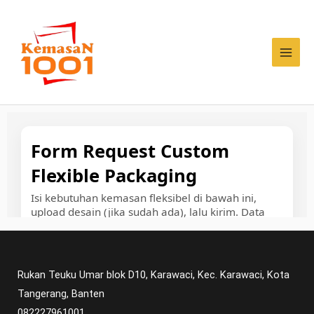
Lewati
ke
konten
Rukan Teuku Umar blok D10, Karawaci, Kec. Karawaci, Kota
Tangerang, Banten
082227961001