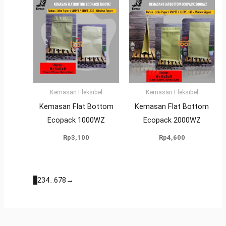
Kemasan Fleksibel
Kemasan Fleksibel
Kemasan Flat Bottom
Kemasan Flat Bottom
Ecopack 1000WZ
Ecopack 2000WZ
Rp
3,100
Rp
4,600
1
2
3
4
…
6
7
8
→