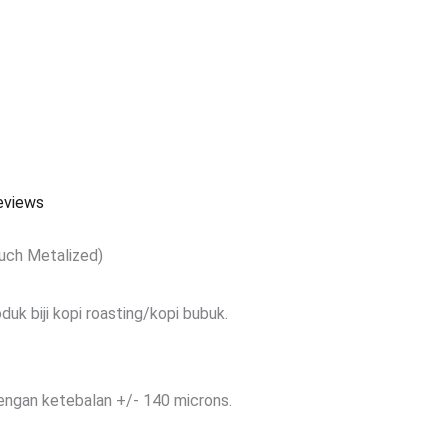
eviews
ch Metalized)
k biji kopi roasting/kopi bubuk.
ngan ketebalan +/- 140 microns.