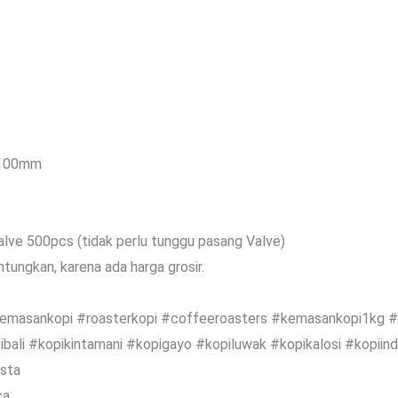
100mm
alve 500pcs (tidak perlu tunggu pasang Valve)
tungkan, karena ada harga grosir.
masankopi #roasterkopi #coffeeroasters #kemasankopi1kg 
ali #kopikintamani #kopigayo #kopiluwak #kopikalosi #kopiind
sta
ca