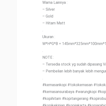
Warna Lainnya :
– Silver
– Gold
– Hitam Matt
.
Ukuran :
W*H*G*B = 145mm*325mm*100mm*
.
NOTE :
– Tersedia stock yg sudah dipasang V
– Pembelian lebih banyak lebih mengun
.
#kemasankopi #tokokemasan #tokoke
#kemasansurabaya #warungkopi #kopib
#kopihitam #kopitangerang #kopirobu
#kopikekinian #kopijakarta #kopiarabi