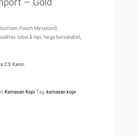
mport – Gold
bottom Pouch Metalized) .
alitas tebal & rapi, harga bersahabat,
a CS Kami.
ri:
Kemasan Kopi
Tag:
kemasan kopi