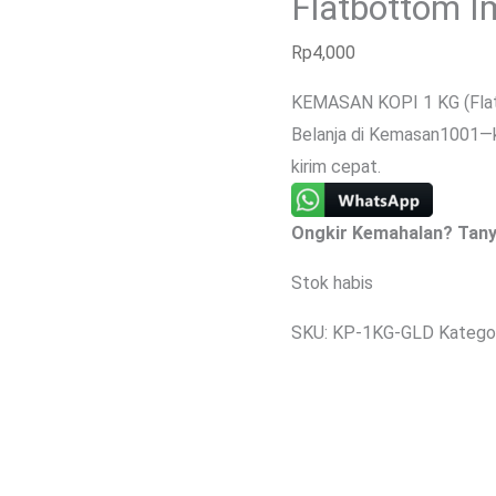
Flatbottom I
Rp
4,000
KEMASAN KOPI 1 KG (Flat
Belanja di Kemasan1001—ku
kirim cepat.
Ongkir Kemahalan? Tany
Stok habis
SKU:
KP-1KG-GLD
Katego